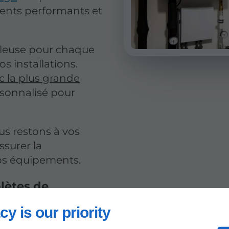
ents performants et
leuse pour chaque
os installations.
 la plus grande
ersonnalisé pour
us restons à vos
ssurer la
os équipements.
lètes de
r un confort
cy is our priority