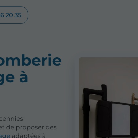
56 20 35
lomberie
ge à
écennies
et de proposer des
fage
adaptées à