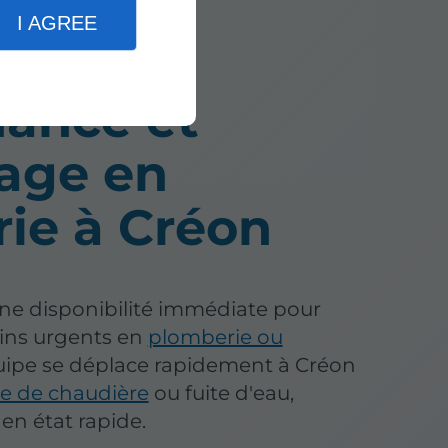
I AGREE
ance et
age en
ie à Créon
ne disponibilité immédiate pour
ins urgents en
plomberie ou
quipe se déplace rapidement à Créon
 de chaudière
ou fuite d'eau,
en état rapide.