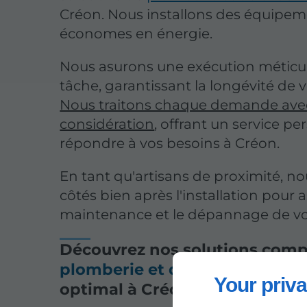
Créon. Nous installons des équipem
économes en énergie.
Nous asurons une exécution méticu
tâche, garantissant la longévité de v
Nous traitons chaque demande avec
considération
, offrant un service p
répondre à vos besoins à Créon.
En tant qu'artisans de proximité, no
côtés bien après l'installation pour a
maintenance et le dépannage de v
Découvrez nos solutions comp
plomberie et de chauffage
pou
Your priva
optimal à Créon.