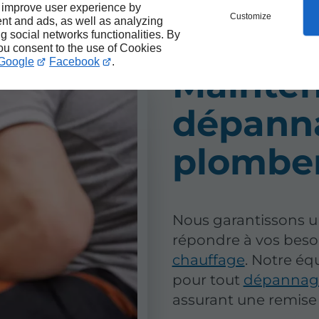
 improve user experience by
Customize
nt and ads, as well as analyzing
ng social networks functionalities. By
you consent to the use of Cookies
Google
Facebook
.
Mainten
dépann
plomber
Nous garantissons u
répondre à vos beso
chauffage
. Notre é
pour tout
dépannage
assurant une remise 