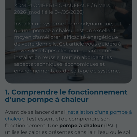
KDM PLOMBERIE CHAUFFAGE / 6 Mars
2026 (modifié le 04/05/2026)
Installer un système thermodynamique, tel
qu'une pompe à chaleur, est un excellent
moyen d'améliorer l'efficacité énergétique
de votre domicile. Cet article vous guidera à
travers les étapes clés pour garantir une
installation réussie, tout en abordant les
aspects techniques, économiques et
environnementaux de ce type de système.
1. Comprendre le fonctionnement
d'une pompe à chaleur
Avant de se lancer dans l'
installation d'une pompe à
chaleur
, il est essentiel de comprendre son
fonctionnement. Une
pompe à chaleur
(PAC)
utilise les calories présentes dans l'air, l'eau ou le sol